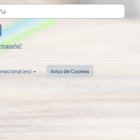
ntraseña?
nacional ‎(es)‎
Aviso de Cookies